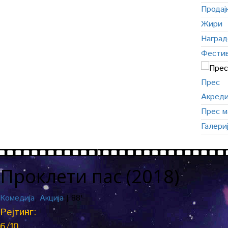
Продај
Жири
Наград
Фестив
Прес
Акреди
Прес м
Галери
Проклети пас (2018)
Комедија
,
Акција
|
88'
Рејтинг:
6
/10