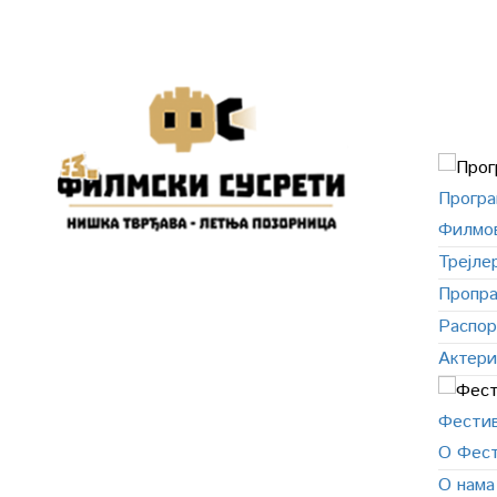
Програ
Филмо
Трејле
Пропра
Распо
Актери
Фести
О Фест
О нама