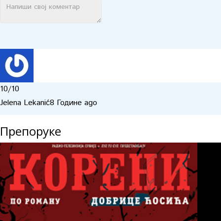
10
/10
Jelena Lekanić
8 Године ago
Препоруке