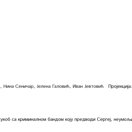
ћ
,
Нина Сеничар
,
Јелена Галовић
,
Иван Јевтовић
Пројекција
 сукоб са криминалном бандом коју предводи Сергеј, неумо