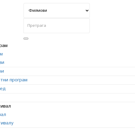
м
ви
ри
тни програм
ред
вал
ивалу