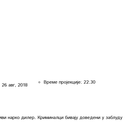
Време пројекције:
22:30
:
26 авг, 2018
љиви нарко дилер. Криминалци бивају доведени у заблуду