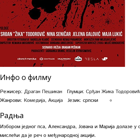
Инфо о филму
Режисер:
Драган Пешикан
Глумци:
Срђан Жика Тодорови
Жанрови:
Комедија
,
Акција
Језик:
српски
Радња
Избором једног пса, Александра, Јована и Марија долазе у
мислећи да је реч о међународној акцији.