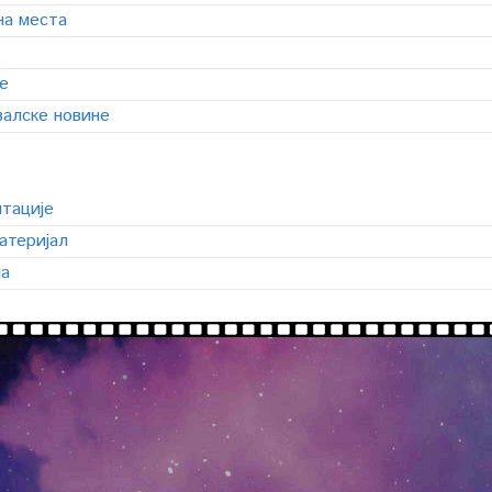
на места
е
алске новине
тације
атеријал
ја