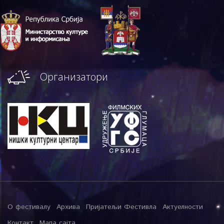
Организатори
О фестивалу
Архива
Пријатељи Фестивла
Актуелности
Контакт
Мапа сајта