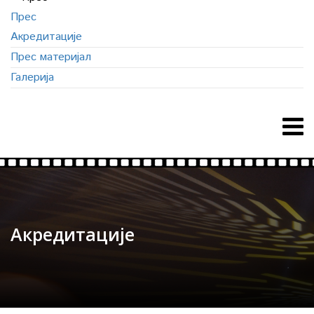
Прес
Акредитације
Прес материјал
Галерија
Акредитације