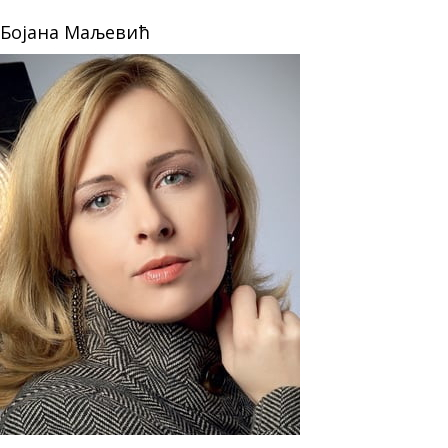
Бојана Маљевић