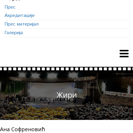
Прес
Акредитације
Прес материјал
Галерија
Жири
Ана Софреновић