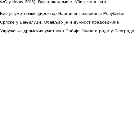
ФС у Нишу 2013), Војна академије, Убице мог оца.
Био је уметнички директор Народног позоришта Републике
Српске у Бањалуци. Обављао је и дужност председника
Удружења драмских уметника Србије. Живи и ради у Београду.