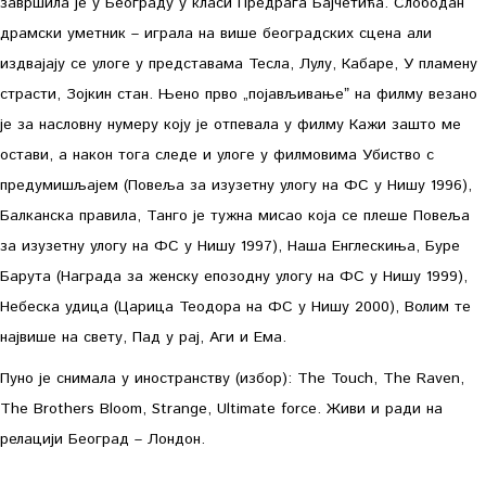
завршила је у Београду у класи Предрага Бајчетића. Слободан
драмски уметник – играла на више београдских сцена али
издвајају се улоге у представама Тесла, Лулу, Кабаре, У пламену
страсти, Зојкин стан. Њено прво „појављивањеˮ на филму везано
је за насловну нумеру коју је отпевала у филму Кажи зашто ме
остави, а након тога следе и улоге у филмовима Убиство с
предумишљајем (Повеља за изузетну улогу на ФС у Нишу 1996),
Балканска правила, Танго је тужна мисао која се плеше Повеља
за изузетну улогу на ФС у Нишу 1997), Наша Енглескиња, Буре
Барута (Награда за женску епозодну улогу на ФС у Нишу 1999),
Небеска удица (Царица Теодора на ФС у Нишу 2000), Волим те
највише на свету, Пад у рај, Аги и Ема.
Пуно је снимала у иностранству (избор): The Touch, The Raven,
The Brothers Bloom, Strange, Ultimate force. Живи и ради на
релацији Београд – Лондон.