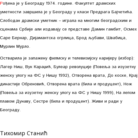
Рођена је у Београду 1974. године. Факултет драмских
уметности завршила је у Београду у класи Предрага Бајчетића.
Слободан драмски уметник – играла на многим београдским и
сценама Србије али издавају се представе Дамин гамбит, Осмех
Саре Бернар, Дијамантска огрлица, Брод љубави, Швабица,
Мурлин Мурло.
Остварила је запажену филмску и телевизијску каријеру (избор):
Лагер Ниш, Вук Караџић, Булеар револуције (Повеља за изузетну
женску улогу на ФС у Нишу 1992), Отворена врата, До коске, Крај
династије Обреновић, Отворена врата (била и продуцент), Нож
(Повеља за изузетну женску улогу на ФС у Нишу 1999), На лепом
плавом Дунаву, Сестре (била и продуцент). Живи и ради у
Београду.
Тихомир Станић