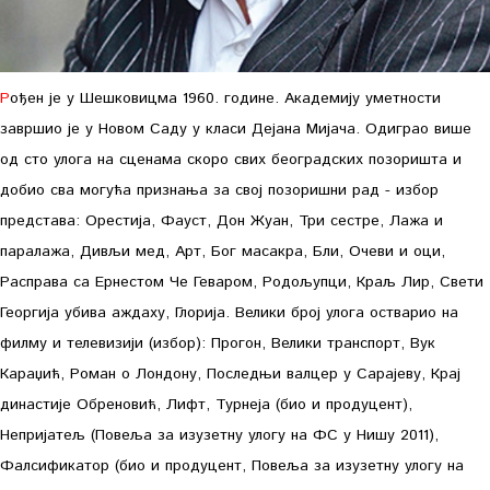
Рођен је у Шешковицма 1960. године. Академију уметности
завршио је у Новом Саду у класи Дејана Мијача. Одиграо више
од сто улога на сценама скоро свих београдских позоришта и
добио сва могућа признања за свој позоришни рад - избор
представа: Орестија, Фауст, Дон Жуан, Три сестре, Лажа и
паралажа, Дивљи мед, Арт, Бог масакра, Бли, Очеви и оци,
Расправа са Ернестом Че Геваром, Родољупци, Краљ Лир, Свети
Георгија убива аждаху, Глорија. Велики број улога остварио на
филму и телевизији (избор): Прогон, Велики транспорт, Вук
Караџић, Роман о Лондону, Последњи валцер у Сарајеву, Крај
династије Обреновић, Лифт, Турнеја (био и продуцент),
Непријатељ (Повеља за изузетну улогу на ФС у Нишу 2011),
Фалсификатор (био и продуцент, Повеља за изузетну улогу на