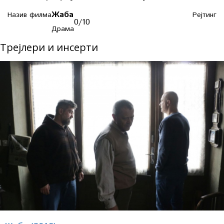
Жаба
Назив филма
Рејтинг
0
/10
Драма
Трејлери и инсерти