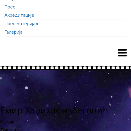
Прес
Акредитације
Прес материјал
Галерија
Емир Хаџихафизбеговић
Глумац
Подели: