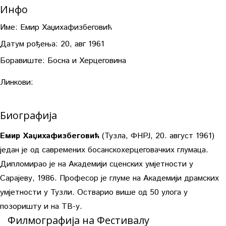
Инфо
Име:
Емир Хаџихафизбеговић
Датум рођења:
20, авг 1961
Боравиште:
Босна и Херцеговина
Линкови:
Биографија
Емир Хаџихафизбеговић
(Тузла, ФНРЈ, 20. август 1961)
један је од савремених босанскохерцеговачких глумаца.
Дипломирао је на Академији сценских умјетности у
Сарајеву, 1986. Професор је глуме на Академији драмских
умјетности у Тузли. Остварио више од 50 улога у
позоришту и на ТВ-у.
Филмографија на Фестивалу